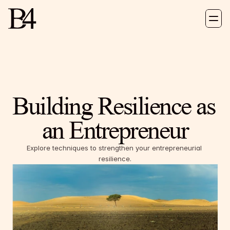
Book
About
Velveteen Ventures
Insights
Contact
ORDER
Built on Purpose
Building Resilience as 
an Entrepreneur
Explore techniques to strengthen your entrepreneurial 
resilience.